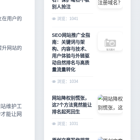
别人抢注
立在用户的
浏览：1041
SEO网站推广全指
南：关键词与架
提升网站的
构、内容与技术、
用户体验与外链驱
动自然排名与高质
量流量转化
浏览：1034
网站降权别慌张，
这7个方法竟然能让
网站维护工
排名起死回生
护才能让网
浏览：1031