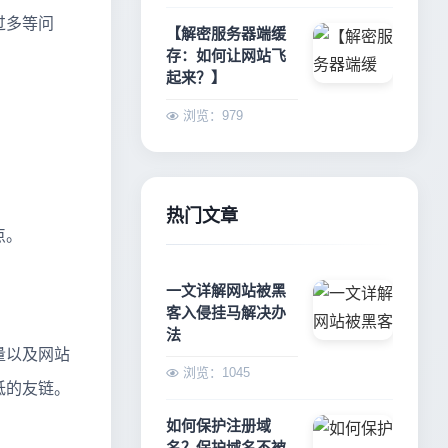
过多等问
【解密服务器端缓
存：如何让网站飞
起来？】
浏览：979
。
热门文章
点。
一文详解网站被黑
客入侵挂马解决办
法
量以及网站
浏览：1045
低的友链。
如何保护注册域
名？保护域名不被