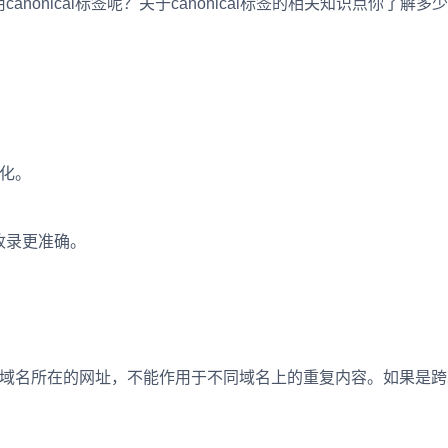
nical标签呢？关于canonical标签的相关知识点你了解多
。
范化。
录更准确。
一个域名所在的网址，不能作用于不同域名上的重复内容。如果是