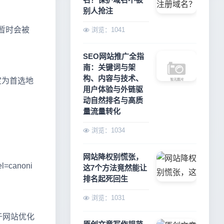
别人抢注
暂时会被
浏览：1041
SEO网站推广全指
南：关键词与架
构、内容与技术、
定为首选地
用户体验与外链驱
动自然排名与高质
量流量转化
浏览：1034
网站降权别慌张，
canoni
这7个方法竟然能让
排名起死回生
浏览：1031
于网站优化