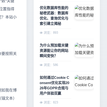
数*关键
优化数据库性能的
位置指得
秘密武器：数据库
呢？本站小
优化、查询优化与
索引建立揭秘
浏览：893
为什么预加载关键
资源能让你的网站
你要按照关
瞬间变快？
浏览：586
如何通过Cookie C
onsent优化实现20
26年GDPR合规与
例如我在博
用户体验双赢
（锚文本）
浏览：823