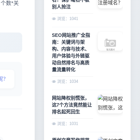
个数*关
别人抢注
浏览：1041
SEO网站推广全指
南：关键词与架
构、内容与技术、
用户体验与外链驱
动自然排名与高质
量流量转化
呢？
浏览：1034
网站降权别慌张，
这7个方法竟然能让
排名起死回生
浏览：1031