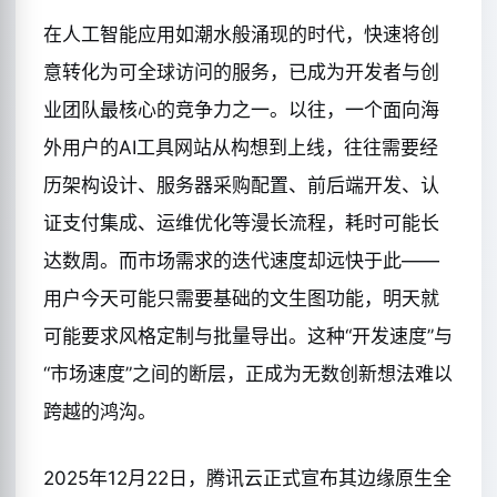
在人工智能应用如潮水般涌现的时代，快速将创
意转化为可全球访问的服务，已成为开发者与创
业团队最核心的竞争力之一。以往，一个面向海
外用户的AI工具网站从构想到上线，往往需要经
历架构设计、服务器采购配置、前后端开发、认
证支付集成、运维优化等漫长流程，耗时可能长
达数周。而市场需求的迭代速度却远快于此——
用户今天可能只需要基础的文生图功能，明天就
可能要求风格定制与批量导出。这种“开发速度”与
“市场速度”之间的断层，正成为无数创新想法难以
跨越的鸿沟。
2025年12月22日，腾讯云正式宣布其边缘原生全