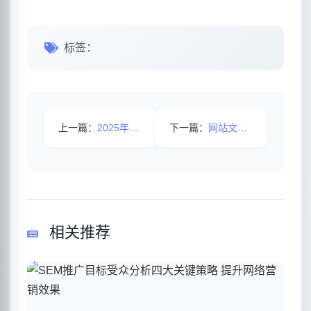
标签：
上一篇：
2025年GEO服务商深度评测：五大头部企业谁最能破解AI搜
下一篇：
网站文章没有被百度收录的原因是什么？
相关推荐