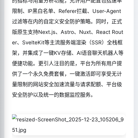
的指标与用量分析功能，允许用户配置包括速率
限制、IP黑白名单、Referer拦截、User-Agent
过滤等在内的自定义安全防护策略。同时，正式
版原生支持Next.js、Astro、Nuxt、React Rout
er、SvelteKit等主流服务端渲染（SSR）全栈框
架，并集成了一键KV存储、AI语音聊天机器人等
便捷功能。更引人注目的是，平台为所有用户提
供了一个永久免费套餐，一键激活即可享受无计
量限制的网站安全加速流量与请求配额、平台级
安全防护以及统一的数据监控服务。