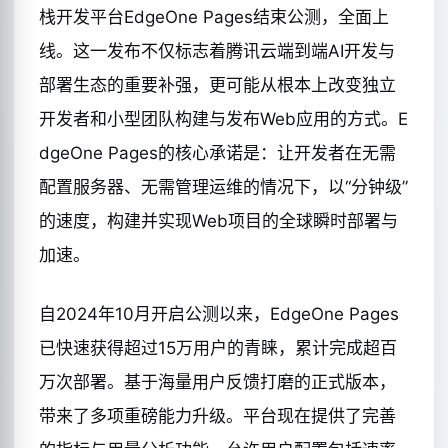
栈开发平台EdgeOne Pages结束公测，全面上
线。这一发布不仅标志着腾讯云端到端AI开发与
部署生态的重要补强，更可能从根本上改变独立
开发者和小型团队构建与发布Web应用的方式。E
dgeOne Pages的核心承诺是：让开发者在无需
配置服务器、无需管理运维的情况下，以“分钟级”
的速度，构建并实现Web项目的全球瞬时部署与
加速。
自2024年10月开启公测以来，EdgeOne Pages
已快速获得超过15万用户的青睐，累计完成超百
万次部署。基于海量用户反馈打磨的正式版本，
带来了多项重磅能力升级。平台现在提供了完善