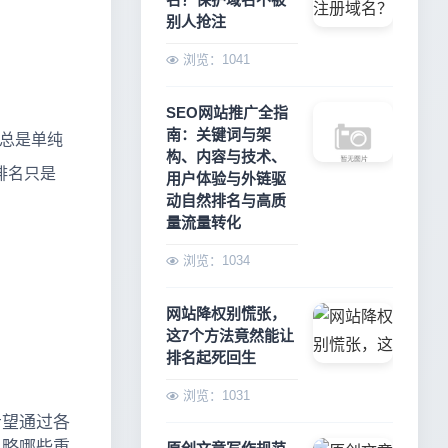
别人抢注
浏览：1041
SEO网站推广全指
南：关键词与架
总是单纯
构、内容与技术、
排名只是
用户体验与外链驱
动自然排名与高质
量流量转化
浏览：1034
网站降权别慌张，
这7个方法竟然能让
排名起死回生
浏览：1031
希望通过各
忽略哪些重