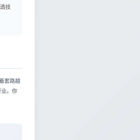
穿透技
着套路越
行业。你