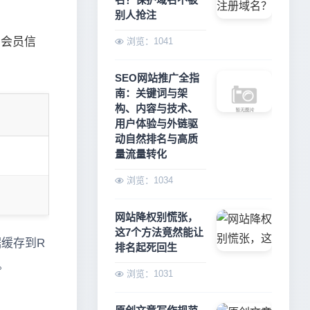
别人抢注
、会员信
浏览：1041
SEO网站推广全指
南：关键词与架
构、内容与技术、
用户体验与外链驱
动自然排名与高质
量流量转化
浏览：1034
网站降权别慌张，
这7个方法竟然能让
缓存到R
排名起死回生
。
浏览：1031