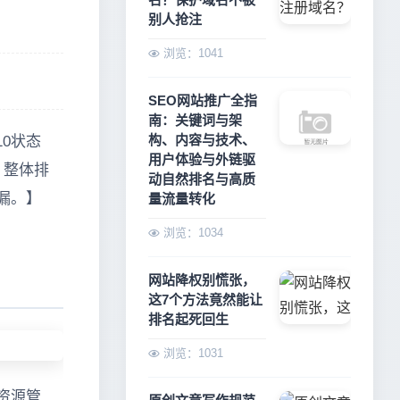
别人抢注
浏览：1041
SEO网站推广全指
南：关键词与架
构、内容与技术、
0状态
用户体验与外链驱
，整体排
动自然排名与高质
误漏。】
量流量转化
浏览：1034
网站降权别慌张，
这7个方法竟然能让
排名起死回生
浏览：1031
资源管