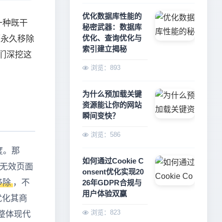
优化数据库性能的
一种既干
秘密武器：数据库
优化、查询优化与
源永久移除
索引建立揭秘
们深挖这
浏览：893
为什么预加载关键
资源能让你的网站
瞬间变快？
浏览：586
度。那
如何通过Cookie C
除无效页面
onsent优化实现20
移除
，不
26年GDPR合规与
用户体验双赢
优化其商
浏览：823
整体现代