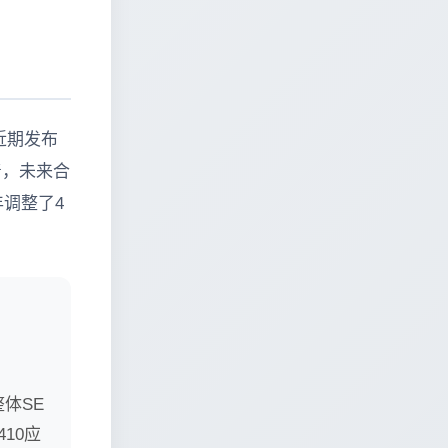
近期发布
着，未来合
调整了4
体SE
10应