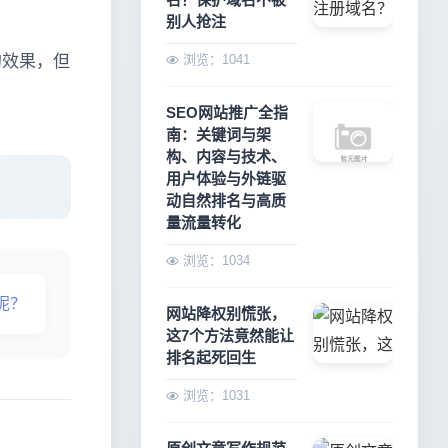
别人抢注
的效果，但
浏览：1041
。
SEO网站推广全指
南：关键词与架
构、内容与技术、
用户体验与外链驱
动自然排名与高质
量流量转化
浏览：1034
签呢？
网站降权别慌张，
这7个方法竟然能让
排名起死回生
浏览：1031