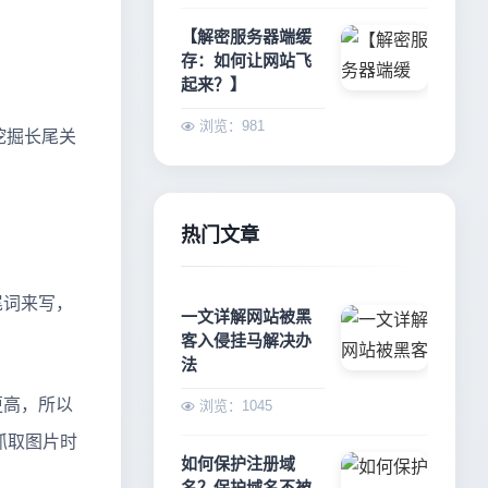
【解密服务器端缓
存：如何让网站飞
起来？】
浏览：981
挖掘长尾关
热门文章
尾词来写，
一文详解网站被黑
客入侵挂马解决办
法
更高，所以
浏览：1045
抓取图片时
如何保护注册域
名？保护域名不被