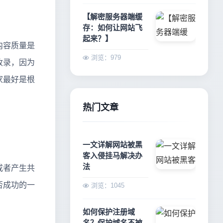
【解密服务器端缓
存：如何让网站飞
起来？】
内容质量是
浏览：979
收录，因为
家最好是根
热门文章
一文详解网站被黑
客入侵挂马解决办
法
或者产生共
否成功的一
浏览：1045
如何保护注册域
名？保护域名不被