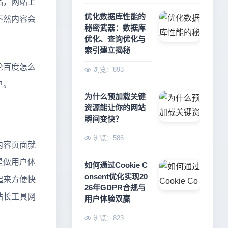
品，网站上
优化数据库性能的
不然内容会
秘密武器：数据库
优化、查询优化与
索引建立揭秘
论百度怎么
浏览：893
户。
为什么预加载关键
资源能让你的网站
瞬间变快？
浏览：586
内容页面就
是做用户体
如何通过Cookie C
onsent优化实现20
起来方便快
26年GDPR合规与
站长工具网
用户体验双赢
浏览：823