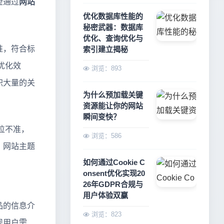
望通过
网站
优化数据库性能的
秘密武器：数据库
优化、查询优化与
准，符合标
索引建立揭秘
优化效
浏览：893
积大量的关
为什么预加载关键
资源能让你的网站
瞬间变快？
位不准，
浏览：586
、网站主题
如何通过Cookie C
onsent优化实现20
26年GDPR合规与
用户体验双赢
品的信息介
浏览：823
现用户需