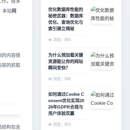
工作，很多
优化数据库性能的
？本站
网
秘密武器：数据库
优化、查询优化与
索引建立揭秘
浏览：893
为什么预加载关键
到的内容很
资源能让你的网站
内容的抓取
瞬间变快？
浏览：586
如何通过Cookie C
onsent优化实现20
26年GDPR合规与
用户体验双赢
浏览：823
站结构包含