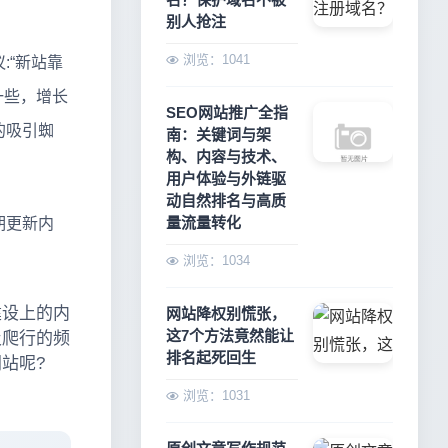
别人抢注
浏览：1041
“新站靠
一些，增长
SEO网站推广全指
的吸引蜘
南：关键词与架
构、内容与技术、
用户体验与外链驱
动自然排名与高质
量流量转化
期更新内
浏览：1034
建设上的内
网站降权别慌张，
这7个方法竟然能让
及爬行的频
排名起死回生
站呢?
浏览：1031