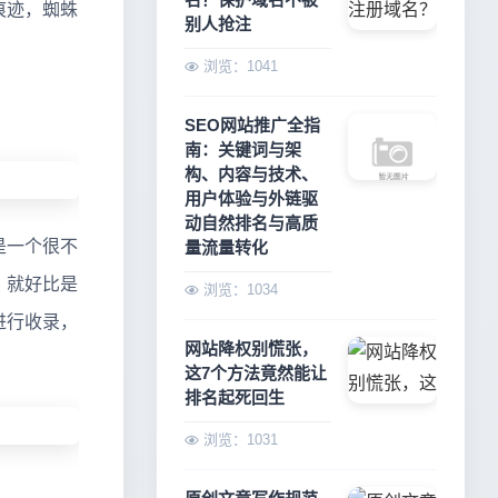
痕迹，蜘蛛
别人抢注
浏览：1041
SEO网站推广全指
南：关键词与架
构、内容与技术、
用户体验与外链驱
动自然排名与高质
是一个很不
量流量转化
，就好比是
浏览：1034
进行收录，
网站降权别慌张，
这7个方法竟然能让
排名起死回生
浏览：1031