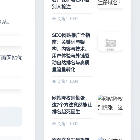
别人抢注
浏览：1041
联系。
SEO网站推广全指
南：关键词与架
构、内容与技术、
用户体验与外链驱
下面网站优
动自然排名与高质
量流量转化
浏览：1034
网站降权别慌张，
这7个方法竟然能让
排名起死回生
浏览：1031