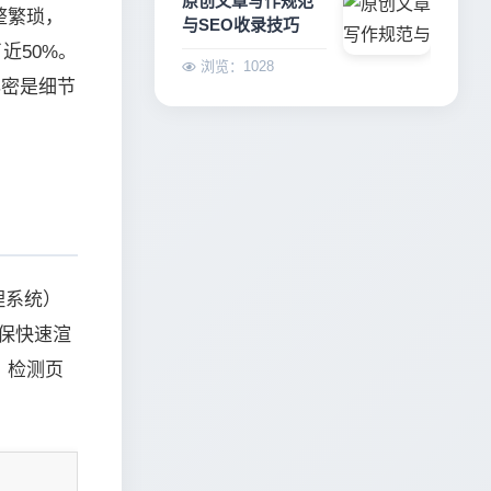
原创文章写作规范
整繁琐，
与SEO收录技巧
近50%。
浏览：1028
秘密是细节
理系统）
确保快速渲
，检测页