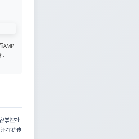
AMP
台。
内容掌控社
。还在犹豫