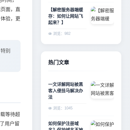
的时间，
他页面，直
【解密服务器端缓
存：如何让网站飞
户体验，更
起来？】
浏览：982
，特别
热门文章
一文详解网站被黑
客入侵挂马解决办
法
浏览：1045
加载等待超
高了用户留
如何保护注册域
名？保护域名不被