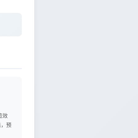
览效
后，预