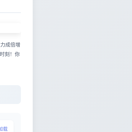
响力成倍增
的时刻！你
极速加载