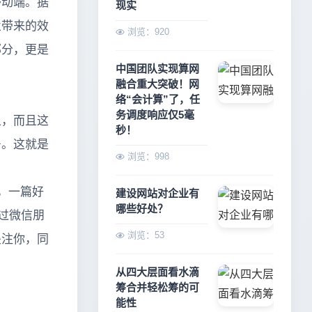
移动端。据
现实
业带来的效
浏览：920
部分，更是
中国团队实现算网
融合重大突破！网
络“会计算”了，任
务调度响应仅5毫
上，而且这
秒！
号。这就是
浏览：998
，一篇好
建设网站对企业有
哪些好处？
过微信朋
浏览：53
关注你，同
从四大层面看水滴
筹合并轻松筹的可
能性