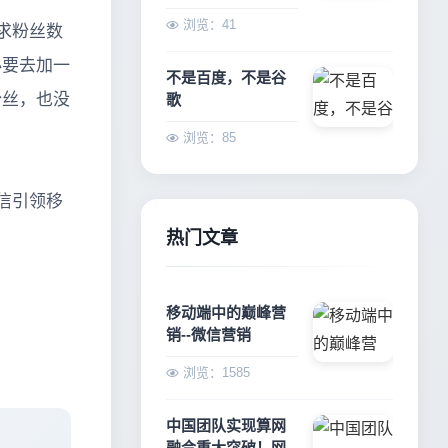
浏览：41
求粉丝数
必要去加一
不是百度，不是谷
粉丝，也没
歌
浏览：85
信引领移
热门文章
移动端中的巅峰营
销--微信营销
浏览：1585
中国团队实现算网
融合重大突破！网