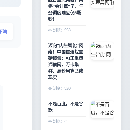
络“会计算”了，任
务调度响应仅5毫
秒！
浏览：998
下篇
迈向“内生智能”网
络！中国信通院重
磅报告：AI正重塑
通信网，万卡集
群、毫秒用算已成
现实
浏览：920
不是百度，不是谷
歌
浏览：85